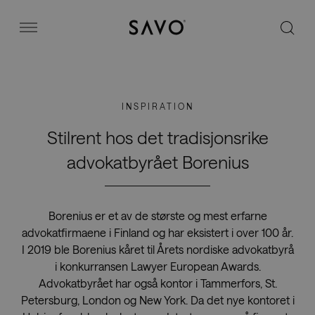
Savo
Menu
Kontorstoler
INSPIRATION
Stories
Stilrent hos det tradisjonsrike
advokatbyrået Borenius
Image bank
Borenius er et av de største og mest erfarne
Hvorfor Savo?
advokatfirmaene i Finland og har eksistert i over 100 år.
I 2019 ble Borenius kåret til Årets nordiske advokatbyrå
i konkurransen Lawyer European Awards.
Kontakt
Advokatbyrået har også kontor i Tammerfors, St.
Petersburg, London og New York. Da det nye kontoret i