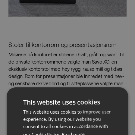
Stoler til kontorrom og presentasjonsrom
Miljøene på kontoret er stilrene i hvitt, grått og svart. Til
de private kontorrommene valgte man Savo XO, en
eksklusiv kontorstol med høy rygg, rause mål og tidløs
design. Rom for presentasjoner ble innredet med hev-
og senkbare skrivebord og til sitteplassene valgte man
Savo Invite med meshrygg. Stolene ble valgt særlig på
grunn av deres ergonomiske egenskaper og fordi de
This website uses cookies
kledde setene tilfører farge i de ellers lyse rommene.
This website uses cookies to improve user
experience. By using our website you
consent to all cookies in accordance with
our Cookie Policy.
Read more