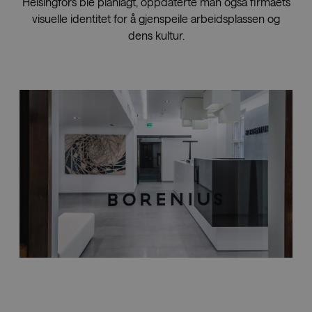
Helsingfors ble planlagt, oppdaterte man også firmaets
visuelle identitet for å gjenspeile arbeidsplassen og
dens kultur.
Nedlastinger
Showrooms
Forhandlere
Presse