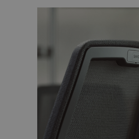
Strictly necessary co
used properly without
Name
CookieScriptConse
__cf_bm
_dc_gtm_UA-
179017633-1
XSRF-TOKEN
li_gc