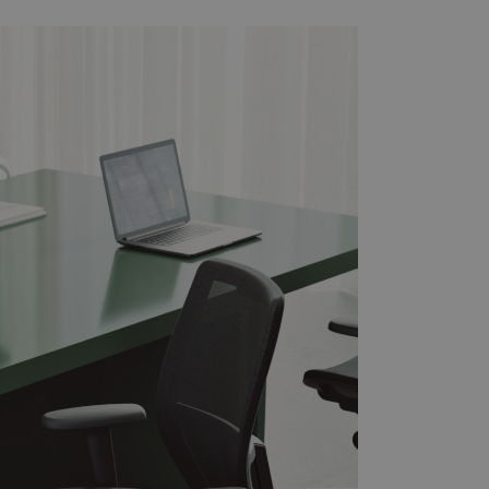
d
e website cannot be
rvice to remember
ssary for Cookie-
humans and bots.
o make valid reports
oogle Tag Manager to
e it is used it may
t, other scripts may
 is a unique number
 Google Analytics
ity in preventing
okies for non-