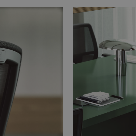
Strictly necessary
Performance
Targeting
Functionality
Unclassifie
okies allow core website functionality such as user login and account management. Th
 strictly necessary cookies.
Provider
/
Domain
Expiration
Description
nt
4 weeks 2
This cookie is used by Cookie-Script.com se
CookieScript
days
visitor cookie consent preferences. It is nece
.savo.com
Script.com cookie banner to work properly.
29
This cookie is used to distinguish between 
Cloudflare Inc.
minutes
This is beneficial for the website, in order t
.linkedin.com
59
on the use of their website.
seconds
.savo.com
59
This cookie is associated with sites using G
seconds
load other scripts and code into a page. Wher
be regarded as Strictly Necessary as without i
not function correctly. The end of the name
which is also an identifier for an associated
account.
imagebank.savo.com
1 hour 59
This cookie is written to help with site secur
minutes
Cross-Site Request Forgery attacks.
5 months
Used to store guest consent to the use of co
LinkedIn
4 weeks
essential purposes
Corporation
.linkedin.com