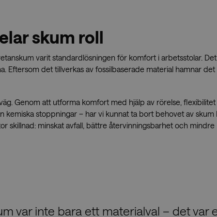
elar skum roll
etanskum varit standardlösningen för komfort i arbetsstolar. Det 
na. Eftersom det tillverkas av fossilbaserade material hamnar det
äg. Genom att utforma komfort med hjälp av rörelse, flexibilitet
 än kemiska stoppningar – har vi kunnat ta bort behovet av skum 
or skillnad: minskat avfall, bättre återvinningsbarhet och mindr
um var inte bara ett materialval – det var e