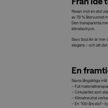
Från idé t
Resan mot en stol utan
_gid
av 79 % återvunnet ma
Den transparenta mesh
sbjs_udata
klimatavtryck.
Savo Soul Air är mer 
_ga
elegans – och att det 
_ga_F6V17QB0J0
En framt
sbjs_current_add
Savos långsiktiga mål 
– Full materialtranspa
– Cirkularitet som sta
– Klimatneutral verks
– En ”100-års stol”– 