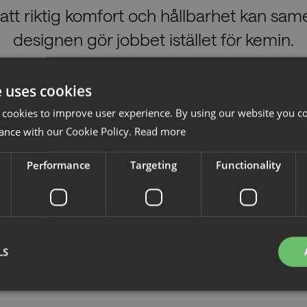
sa att riktig komfort och hållbarhet kan sam
designen gör jobbet istället för kemin.
Andreas Mattisson, Head of Development & Sustainability
e uses cookies
 cookies to improve user experience. By using our website you co
ance with our Cookie Policy.
Read more
 att hålla – och utvecklas
Performance
Targeting
Functionality
jer samma princip: Reduce, Reuse, Repair, Recycle. Den modulära
 delar istället för att slänga dem – vilket ger produkten ett långt oc
 genomtänkta. Vår karakteristiska meshrygg, som används i flera 
 mesh-tyger är OEKO-TEX®-certifierade, och tygerna i serien Vivid
ster. Allt trä är FSC®-certifierat och vi arbetar löpande med at
LS
och plast i våra produkter.