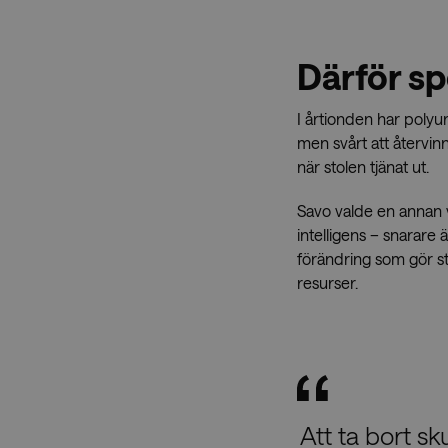
Därför sp
I årtionden har polyur
men svårt att återvin
när stolen tjänat ut.
Savo valde en annan v
intelligens – snarare
förändring som gör st
resurser.
Att ta bort sk