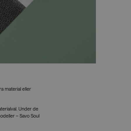
äljare
Press
ra material eller
aterialval. Under de
smodeller – Savo Soul