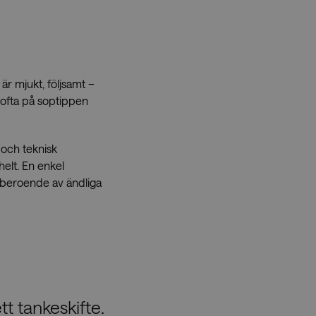
är mjukt, följsamt –
 ofta på soptippen
 och teknisk
helt. En enkel
e beroende av ändliga
tt tankeskifte.