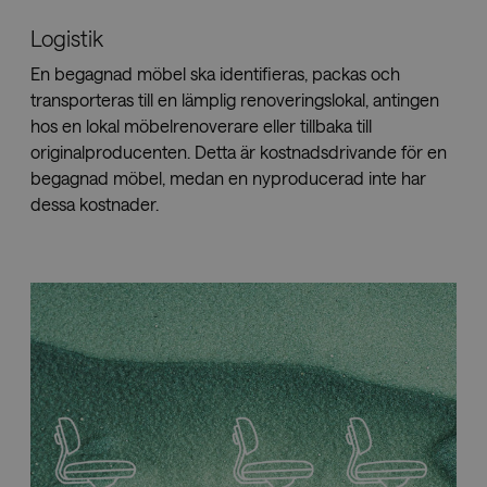
Functionality
Unclassified
Logistik
Strictly necessary cookies allow core website
functionality such as user login and account
En begagnad möbel ska identifieras, packas och
management. The website cannot be used properly
transporteras till en lämplig renoveringslokal, antingen
without strictly necessary cookies.
hos en lokal möbelrenoverare eller tillbaka till
Name
Provider
/
Domain
Expiration
Descr
originalproducenten. Detta är kostnadsdrivande för en
CookieScriptConsent
4 weeks 2
This c
CookieScript
begagnad möbel, medan en nyproducerad inte har
days
is use
.savo.com
Cooki
dessa kostnader.
Script
servic
reme
visitor
cooki
conse
prefer
It is
neces
for Co
Script
cooki
banne
work
proper
__cf_bm
29
This c
Cloudflare Inc.
minutes
is use
.linkedin.com
59
distin