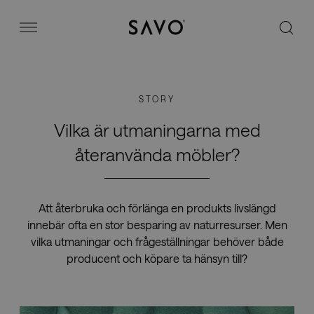
Savo
Menu
Kontorsstolar
STORY
Stories
Vilka är utmaningarna med
återanvända möbler?
Image bank
Att återbruka och förlänga en produkts livslängd
Varför Savo?
innebär ofta en stor besparing av naturresurser. Men
vilka utmaningar och frågeställningar behöver både
producent och köpare ta hänsyn till?
Kontakt