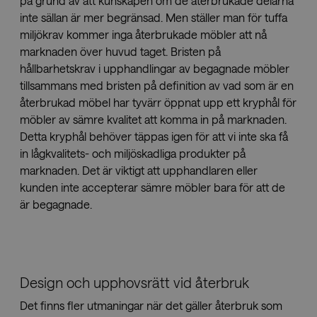
på grund av att kunskapen om de återbrukade delarna
inte sällan är mer begränsad. Men ställer man för tuffa
miljökrav kommer inga återbrukade möbler att nå
marknaden över huvud taget. Bristen på
hållbarhetskrav i upphandlingar av begagnade möbler
tillsammans med bristen på definition av vad som är en
återbrukad möbel har tyvärr öppnat upp ett kryphål för
möbler av sämre kvalitet att komma in på marknaden.
Detta kryphål behöver täppas igen för att vi inte ska få
in lågkvalitets- och miljöskadliga produkter på
marknaden. Det är viktigt att upphandlaren eller
kunden inte accepterar sämre möbler bara för att de
är begagnade.
Design och upphovsrätt vid återbruk
Det finns fler utmaningar när det gäller återbruk som