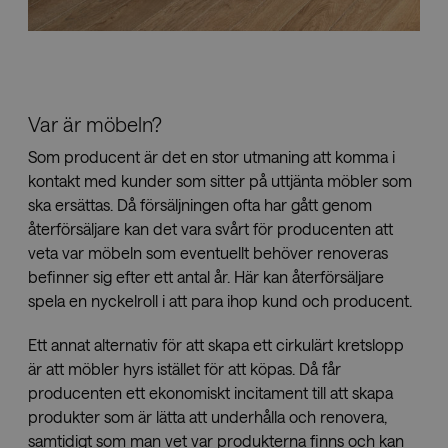
seconds
and sessions
to improve
the
performance
and usability
of the
website,
helping to
understand
Var är möbeln?
how visitors
interact with
Som producent är det en stor utmaning att komma i
the website.
kontakt med kunder som sitter på uttjänta möbler som
sbjs_first_add
.savo.com
Session
This cookie is
used to store
ska ersättas. Då försäljningen ofta har gått genom
details about
återförsäljare kan det vara svårt för producenten att
the user's first
visit to the
veta var möbeln som eventuellt behöver renoveras
website,
including
befinner sig efter ett antal år. Här kan återförsäljare
timestamp,
referring site,
spela en nyckelroll i att para ihop kund och producent.
and source of
the traffic, to
assess the
Ett annat alternativ för att skapa ett cirkulärt kretslopp
effectiveness
är att möbler hyrs istället för att köpas. Då får
of marketing
campaigns
producenten ett ekonomiskt incitament till att skapa
and website
sources.
produkter som är lätta att underhålla och renovera,
samtidigt som man vet var produkterna finns och kan
_gid
1 day
This cookie is
Google