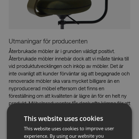
Utmaningar för producenten
Återbrukade möbler är i grunden väldigt positivt.
Återbrukade möbler innebär dock att vi måste tänka till
vid produktutvecklingen och inköp av möbler. Det är
inte ovanligt att kunder förväntar sig att begagnade och
renoverade möbler ska vara mycket billigare än en
nyproducerad möbel eftersom det finns en
föreställning om att kvaliteten är lägre än för en helt ny
produkt. Möbelproducenter får dock ofta kämpa för att
en renoverad möbel överhuvudtaget inte ska bli dyrare
This website uses cookies
än en nyproducerad möbel. Beroende på vilken typ av
möbel det är och vad som har behövts renoveras finns
This website uses cookies to improve user
överlag följande utmaningar för producenten:
experience. By using our website you