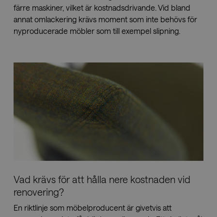
the us
färre maskiner, vilket är kostnadsdrivande. Vid bland
cookie
non-
annat omlackering krävs moment som inte behövs för
essent
purpo
nyproducerade möbler som till exempel slipning.
__cf_bm
29
This c
Cloudflare Inc.
minutes
is use
.vimeo.com
52
distin
seconds
betwe
huma
and b
This is
benefi
for th
websit
order 
make 
report
the us
their
websit
Vad krävs för att hålla nere kostnaden vid
Name
Provider
Provider
Provider
/
/
Domain
Expiration
Descri
renovering?
Name
Name
Expiration
Expiration
Description
Description
Domain
/
Domain
efg_pictbase_session
imagebank.savo.com
1 hour 59
Provider
/
En riktlinje som möbelproducent är givetvis att
Name
Expiration
Description
minutes
sbjs_current
pll_language
.savo.com
Session
1 year
This cookie is
To store
WP SYNTEX S.?
Domain