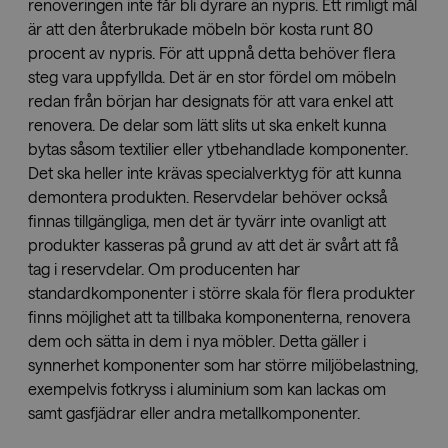
used to track
language
r.l.
renoveringen inte får bli dyrare än nypris. Ett rimligt mål
users'
settings.
www.savo.com
lidc
1 day
This is a
Microsoft
är att den återbrukade möbeln bör kosta runt 80
activities and
Microsoft
Corporation
interactions
MSN 1st party
.linkedin.com
procent av nypris. För att uppnå detta behöver flera
across the
cookie that
website to
ensures the
steg vara uppfyllda. Det är en stor fördel om möbeln
facilitate
proper
better analysis
redan från början har designats för att vara enkel att
functioning of
and
this website.
renovera. De delar som lätt slits ut ska enkelt kunna
understanding
of traffic
_fbp
2 months
Used by Meta
Meta
bytas såsom textilier eller ytbehandlade komponenter.
sources and
4 weeks
to deliver a
Platform
user behavior.
Det ska heller inte krävas specialverktyg för att kunna
series of
Inc.
advertisement
.savo.com
demontera produkten. Reservdelar behöver också
sbjs_migrations
.savo.com
Session
This cookie is
products such
used to track
as real time
finnas tillgängliga, men det är tyvärr inte ovanligt att
user
bidding from
interactions
produkter kasseras på grund av att det är svårt att få
third party
and migration
advertisers
tag i reservdelar. Om producenten har
between
different
bcookie
1 year
This is a
Microsoft
standardkomponenter i större skala för flera produkter
pages or
Microsoft
Corporation
sections of the
MSN 1st party
finns möjlighet att ta tillbaka komponenterna, renovera
.linkedin.com
website to
cookie for
improve user
dem och sätta in dem i nya möbler. Detta gäller i
sharing the
experience
content of the
synnerhet komponenter som har större miljöbelastning,
and website
website via
performance
social media.
exempelvis fotkryss i aluminium som kan lackas om
analytics.
samt gasfjädrar eller andra metallkomponenter.
_gcl_au
2 months
Used by
Google LLC
sbjs_first
.savo.com
Session
This cookie is
4 weeks
Google
.savo.com
used to store
AdSense for