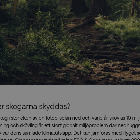
Showrooms
Återförs
er skogarna skyddas?
og i storleken av en fotbollsplan ned och varje år skövlas 10 mil
ning och skövling är ett stort globalt miljöproblem där nedhuggn
v världens samlade klimatutsläpp. Det kan jämföras med flyget s