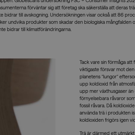
läppen. Globescans undersökning FSC ® Consumer Insights 2021
sumenterna förväntar sig att företag ska säkerställa att deras tr
 bidrar till avskogning. Undersökningen visar också att 86 pro
r undvika produkter som skadar den biologiska mångfalden och a
te bidrar till klimatförändringarna.
Tack vare sin förmåga att f
viktigaste försvar mot den 
planetens ”lungor” efters
upp koldioxid från atmosf
upp mer växthusgaser än 
förnyelsebara råvaror som 
fossil råvara. Då koldioxide
använda trä i produkten ist
koldioxiden frigörs igen vi
Trä är därmed ett utmärkt m