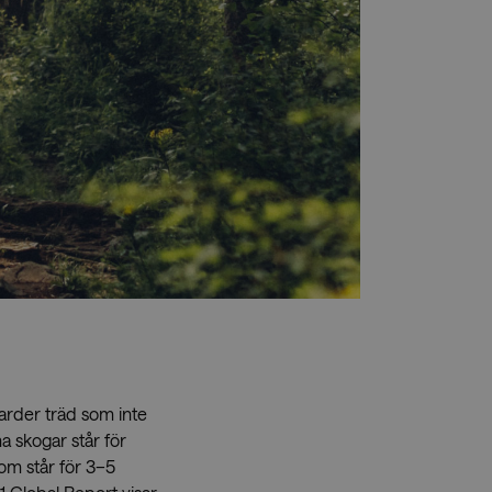
äljare
Press
jarder träd som inte
a skogar står för
om står för 3–5