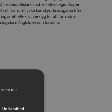
 för dess slitstarka och estetiska egenskaper.
lbart framställt virke kan skydda skogarna från
ng är ett effektivt verktyg för att förhindra
ologiska mångfalden och förbättra
nsent to all
Unclassified