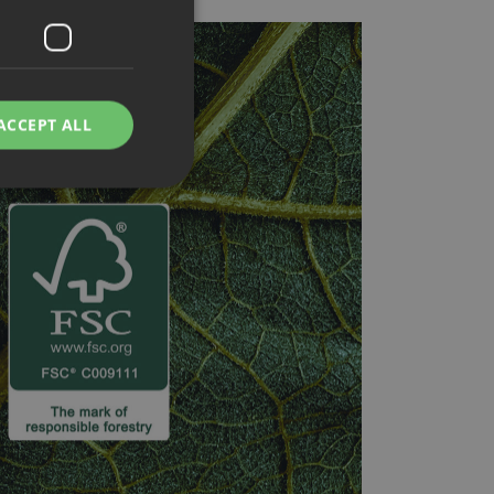
ACCEPT ALL
d
e website cannot be
rvice to remember
ssary for Cookie-
humans and bots.
o make valid reports