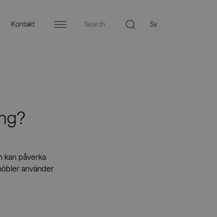
Kontakt
Menu
ing?
en kan påverka
smöbler använder