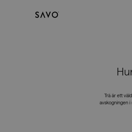
Savo
Hur
Trä är ett vä
avskogningen i 