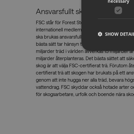
necessary
Ansvarsfullt skogsbruk
FSC står för Forest Stewardship Council® och
internationell medlemsorganisation som arbetar
SHOW DETAI
ska brukas ansvarsfullt. Målet är att utveckl
bästa sätt tar hänsyn till miljön och sociala för
miljarder träd i världen avverkas 15 miljarder å
miljarder återplanteras. Det bästa sättet att säk
skog är att välja FSC-certifierat trä. Förutom 
certifierat trä att skogen har brukats på ett ans
Strictly necessary co
genom att inte hugga ner alla träd, bevara hög
used properly without
vattendrag. FSC skyddar också hotade arter oc
Name
för skogsarbetare, urfolk och boende nära s
CookieScriptConse
__cf_bm