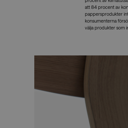
procent av klimatuts
att 84 procent av kon
pappersprodukter inte
konsumenterna försöke
välja produkter som in