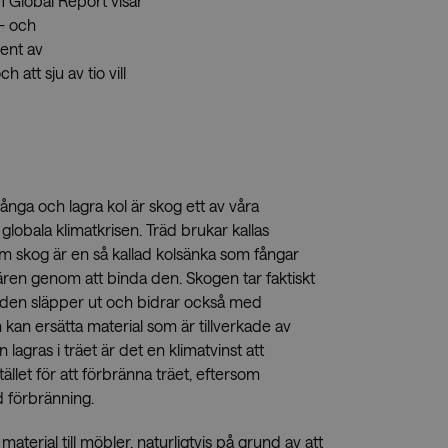
 Global Report visar
ä- och
cent av
tt sju av tio vill
ånga och lagra kol är skog ett av våra
globala klimatkrisen. Träd brukar kallas
om skog är en så kallad kolsänka som fångar
ären genom att binda den. Skogen tar faktiskt
den släpper ut och bidrar också med
kan ersätta material som är tillverkade av
n lagras i träet är det en klimatvinst att
ället för att förbränna träet, eftersom
d förbränning.
aterial till möbler, naturligtvis på grund av att